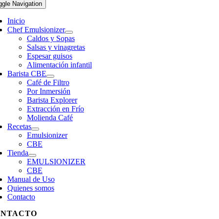
ggle Navigation
Inicio
Chef Emulsionizer
Caldos y Sopas
Salsas y vinagretas
Espesar guisos
Alimentación infantil
Barista CBE
Café de Filtro
Por Inmersión
Barista Explorer
Extracción en Frío
Molienda Café
Recetas
Emulsionizer
CBE
Tienda
EMULSIONIZER
CBE
Manual de Uso
Quienes somos
Contacto
ONTACTO