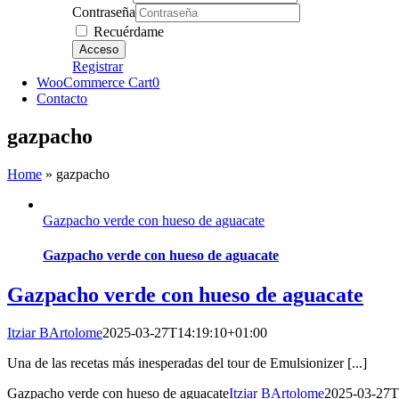
Contraseña
Recuérdame
Registrar
WooCommerce Cart
0
Contacto
gazpacho
Home
»
gazpacho
Gazpacho verde con hueso de aguacate
Gazpacho verde con hueso de aguacate
Gazpacho verde con hueso de aguacate
Itziar BArtolome
2025-03-27T14:19:10+01:00
Una de las recetas más inesperadas del tour de Emulsionizer [...]
Gazpacho verde con hueso de aguacate
Itziar BArtolome
2025-03-27T