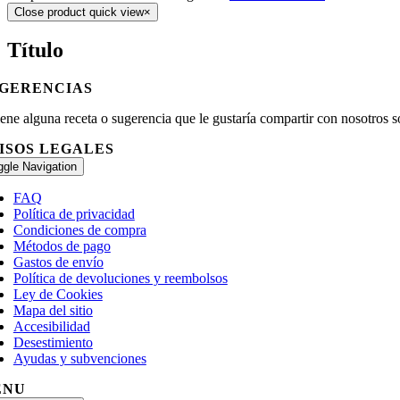
Close product quick view
×
Título
GERENCIAS
tiene alguna receta o sugerencia que le gustaría compartir con nosotr
ISOS LEGALES
ggle Navigation
FAQ
Política de privacidad
Condiciones de compra
Métodos de pago
Gastos de envío
Política de devoluciones y reembolsos
Ley de Cookies
Mapa del sitio
Accesibilidad
Desestimiento
Ayudas y subvenciones
ENU