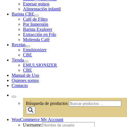
Espesar guisos
Alimentación infantil
Barista CBE
Café de Filtro
Por Inmersión
Barista Explorer
Extracción en Frío
Molienda Café
Recetas
Emulsionizer
CBE
Tienda
EMULSIONIZER
CBE
Manual de Uso
Quienes somos
Contacto
Búsqueda de productos
WooCommerce My Account
Username: