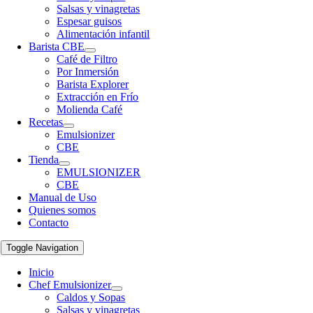
Salsas y vinagretas
Espesar guisos
Alimentación infantil
Barista CBE
Café de Filtro
Por Inmersión
Barista Explorer
Extracción en Frío
Molienda Café
Recetas
Emulsionizer
CBE
Tienda
EMULSIONIZER
CBE
Manual de Uso
Quienes somos
Contacto
Toggle Navigation
Inicio
Chef Emulsionizer
Caldos y Sopas
Salsas y vinagretas