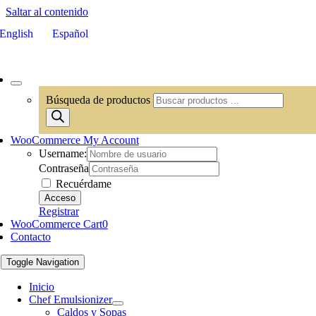
Saltar al contenido
English
Español
Búsqueda de productos
WooCommerce My Account
Username:
Contraseña
Recuérdame
Registrar
WooCommerce Cart
0
Contacto
Toggle Navigation
Inicio
Chef Emulsionizer
Caldos y Sopas