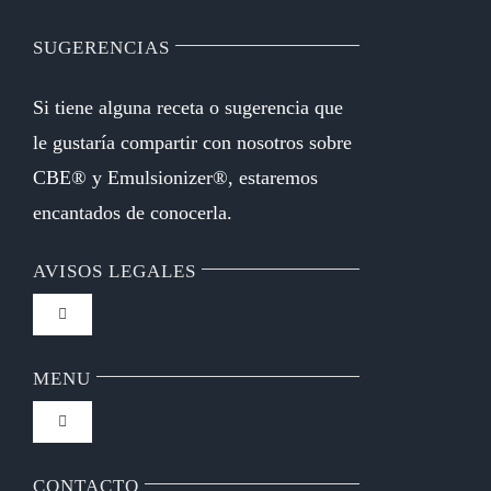
SUGERENCIAS
Si tiene alguna receta o sugerencia que
le gustaría compartir con nosotros sobre
CBE® y Emulsionizer®, estaremos
encantados de conocerla.
AVISOS LEGALES
Toggle
Navigation
FAQ
MENU
Toggle
Política de privacidad
Navigation
Inicio
CONTACTO