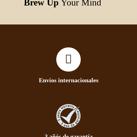
Brew Up
Your Mind
Envíos internacionales
3 añós de garantía